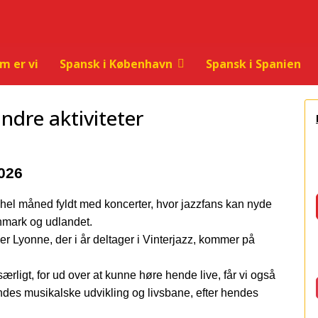
m er vi
Spansk i København
Spansk i Spanien
ndre aktiviteter
2026
hel måned fyldt med koncerter, hvor jazzfans kan nyde
nmark og udlandet.
er Lyonne, der i år deltager i Vinterjazz, kommer på
ærligt, for ud over at kunne høre hende live, får vi også
des musikalske udvikling og livsbane, efter hendes