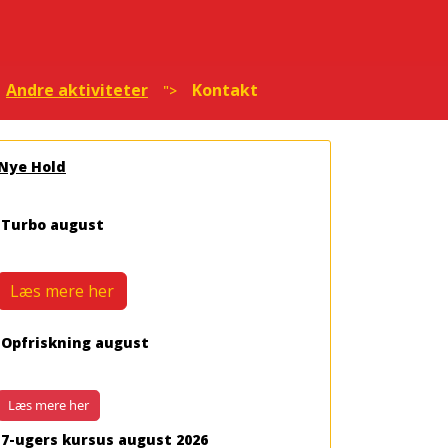
Andre aktiviteter
Kontakt
">
Nye Hold
Turbo august
Læs mere her
Opfriskning august
Læs mere her
7-ugers kursus august 2026