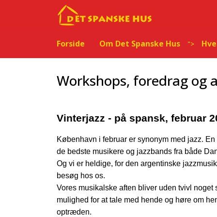
Forside
Om Det Spanske Hus
Hve
">
Workshops, foredrag og a
Vinterjazz - på spansk, februar 
København i februar er synonym med jazz. En 
de bedste musikere og jazzbands fra både Da
Og vi er heldige, for den argentinske jazzmusik
besøg hos os.
Vores musikalske aften bliver uden tvivl noget s
mulighed for at tale med hende og høre om hen
optræden.