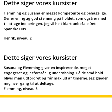
Dette siger vores kursister
Flemming og Susana er meget kompetente og behagelige.
Der er en rigtig god stemning på holdet, som også er med
til at øge indlæringen. Jeg vil helt klart anbefale Det
Spanske Hus.
Henrik, niveau 2
Dette siger vores kursister
Susana og Flemming giver en inspirerende, meget
engageret og letforståelig undervisning. På de små hold
bliver man udfordret og får max ud af timerne. Jeg glæder
mig hver gang til at deltage.
Flemming, niveau 5
flemming@det-spanske-hus.dk
Borgergade 4, 4. sal 1300
København K / tlf. 50 42 12 10