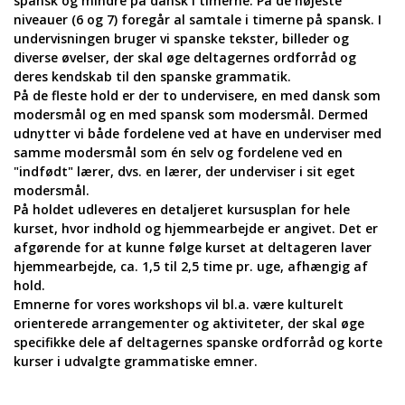
spansk og mindre på dansk i timerne. På de højeste
niveauer (6 og 7) foregår al samtale i timerne på spansk. I
undervisningen bruger vi spanske tekster, billeder og
diverse øvelser, der skal øge deltagernes ordforråd og
deres kendskab til den spanske grammatik.
På de fleste hold er der to undervisere, en med dansk som
modersmål og en med spansk som modersmål. Dermed
udnytter vi både fordelene ved at have en underviser med
samme modersmål som én selv og fordelene ved en
"indfødt" lærer, dvs. en lærer, der underviser i sit eget
modersmål.
På holdet udleveres en detaljeret kursusplan for hele
kurset, hvor indhold og hjemmearbejde er angivet. Det er
afgørende for at kunne følge kurset at deltageren laver
hjemmearbejde, ca. 1,5 til 2,5 time pr. uge, afhængig af
hold.
Emnerne for vores workshops vil bl.a. være kulturelt
orienterede arrangementer og aktiviteter, der skal øge
specifikke dele af deltagernes spanske ordforråd og korte
kurser i udvalgte grammatiske emner.